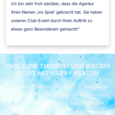
ich bin sehr froh darüber, dass die Agentur
Ihren Namen ‚ins Spiel‘ gebracht hat. Sie haben
unseren Club-Event durch Ihren Auftritt zu
etwas ganz Besonderem gemacht!“
TROCKENE THEMEN? VON WEGEN!
NICHT MIT HARRY KEATON
Trotz digitaler Medien wirkt nichts so stark wie ein
Live-Erlebnis. Der USP (Unique Selling Point) einer
Marke wird sinnlich erfahrbar. Dabei kann es sich
um eine Software, ein Pharma-Produkt, eine