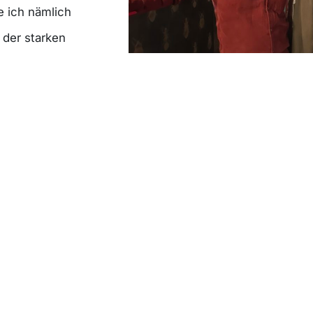
e ich nämlich
 der starken
zum letzten Mal
oll-Formalitäten).
um die
Mit Andrea Fischer Schulthess und Adrian S
 Schulthess
iter,
Matías