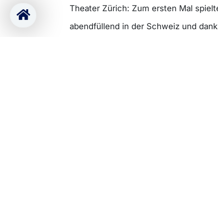
Theater Zürich: Zum ersten Mal spielt
abendfüllend in der Schweiz und dank
Resonanz des Publikums sicher nicht 
(trotz der überraschend aufwändigen Z
Vielen Dank an das starke Team rund 
künstlerische Leiterin
Andrea Fischer
(„Mamaboss“) und den technischen Le
Ameriso
(„Der eigentliche Künstler“).