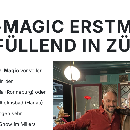
-MAGIC ERST
ÜLLEND IN Z
n-Magic
vor vollen
in der
ia (Ronneburg) oder
lhelmsbad (Hanau).
ngen sehr
Show im Millers