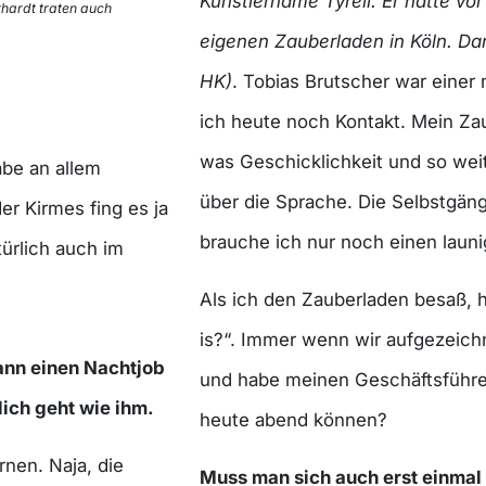
Künstlername Tyrell. Er hatte vor
hardt traten auch
eigenen Zauberladen in Köln. Dan
HK)
. Tobias Brutscher war einer
ich heute noch Kontakt. Mein Zaub
was Geschicklichkeit und so weit
abe an allem
über die Sprache. Die Selbstgänge
er Kirmes fing es ja
brauche ich nur noch einen laun
türlich auch im
Als ich den Zauberladen besaß, 
is?“. Immer wenn wir aufgezeichn
ann einen Nachtjob
und habe meinen Geschäftsführer
nlich geht wie ihm.
heute abend können?
rnen. Naja, die
Muss man sich auch erst einmal 