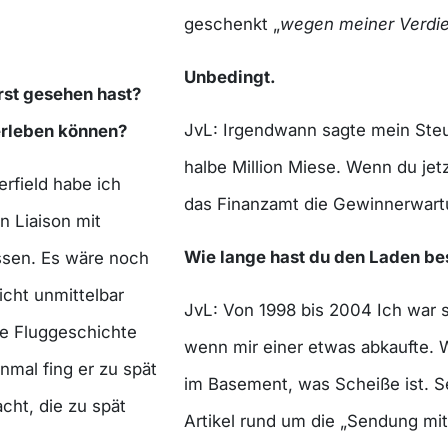
geschenkt „
wegen meiner Verdie
Unbedingt.
rst gesehen hast?
JvL: Irgendwann sagte mein Steu
erleben können?
halbe Million Miese. Wenn du jetz
rfield habe ich
das Finanzamt die Gewinnerwart
n Liaison mit
Wie lange hast du den Laden b
Essen. Es wäre noch
cht unmittelbar
JvL: Von 1998 bis 2004 Ich war so
ie Fluggeschichte
wenn mir einer etwas abkaufte.
nmal fing er zu spät
im Basement, was Scheiße ist. S
cht, die zu spät
Artikel rund um die „Sendung mi