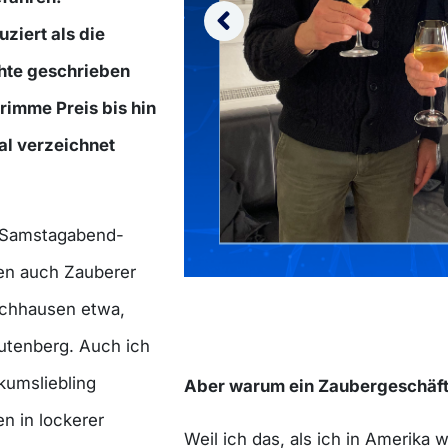
ziert als die
hte geschrieben
rimme Preis bis hin
l verzeichnet
e Samstagabend-
ren auch Zauberer
schhausen etwa,
autenberg. Auch ich
kumsliebling
Aber warum ein Zaubergeschäf
en in lockerer
Weil ich das, als ich in Amerika wa