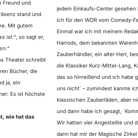
n Freund und
jedem Einkaufs-Center gesehen h
räsenz stand und
ich für den WDR vom Comedy-Fest
hne. Mit gutem
Einmal war ich mit meinem Redak
s ist:
“, so sagt er,
Harrods, dem bekannten Warenha
en.
“
Zauberhändler, ein alter Herr, 
s Theater schreibt
die Klassiker Kurz-Mittel-Lang, 
hren Bücher, die
das so hinreißend und ich habe g
d ja, ein
uns nicht´ – zumindest kannte ich
mer: Es ist höchste
klassischen Zauberläden, aber nic
und dann habe ich gesagt, `
Komm
, wie hat das
Wir hatten vier Angestellte und 
dann hat mir der Magische Zirkel 