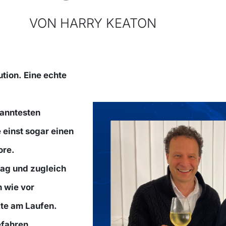
VON HARRY KEATON
ution. Eine echte
kanntesten
 einst sogar einen
ore.
tag und zugleich
h wie vor
kte am Laufen.
efahren.