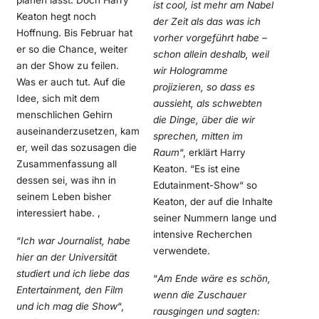
planen lässt. Doch Harry
ist cool, ist mehr am Nabel
Keaton hegt noch
der Zeit als das was ich
Hoffnung. Bis Februar hat
vorher vorgeführt habe –
er so die Chance, weiter
schon allein deshalb, weil
an der Show zu feilen.
wir Hologramme
Was er auch tut. Auf die
projizieren, so dass es
Idee, sich mit dem
aussieht, als schwebten
menschlichen Gehirn
die Dinge, über die wir
auseinanderzusetzen, kam
sprechen, mitten im
er, weil das sozusagen die
Raum
“, erklärt Harry
Zusammenfassung all
Keaton. “Es ist eine
dessen sei, was ihn in
Edutainment-Show“ so
seinem Leben bisher
Keaton, der auf die Inhalte
interessiert habe. ‚
seiner Nummern lange und
intensive Recherchen
“
Ich war Journalist, habe
verwendete.
hier an der Universität
studiert und ich liebe das
“
Am Ende wäre es schön,
Entertainment, den Film
wenn die Zuschauer
und ich mag die Show
“,
rausgingen und sagten: