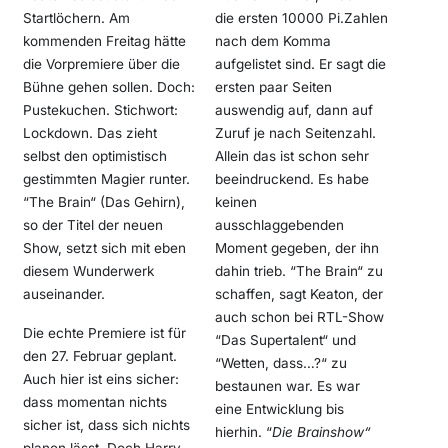
Startlöchern. Am
die ersten 10000 Pi.Zahlen
kommenden Freitag hätte
nach dem Komma
die Vorpremiere über die
aufgelistet sind. Er sagt die
Bühne gehen sollen. Doch:
ersten paar Seiten
Puste­kuchen. Stichwort:
auswendig auf, dann auf
Lockdown. Das zieht
Zuruf je nach Seitenzahl.
selbst den optimistisch
Allein das ist schon sehr
gestimmten Magier runter.
beeindruckend. Es habe
“The Brain“ (Das Gehirn),
keinen
so der Titel der neuen
ausschlaggebenden
Show, setzt sich mit eben
Moment gegeben, der ihn
diesem Wunderwerk
dahin trieb. “The Brain“ zu
auseinander.
schaffen, sagt Keaton, der
auch schon bei RTL-Show
Die echte Premiere ist für
“Das Supertalent“ und
den 27. Februar geplant.
“Wetten, dass…?“ zu
Auch hier ist eins sicher:
bestaunen war. Es war
dass momentan nichts
eine Entwicklung bis
sicher ist, dass sich nichts
hierhin. “
Die Brainshow“