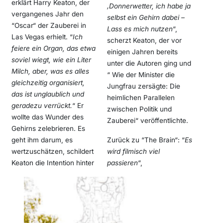
erklärt Harry Keaton, der
‚Donnerwetter, ich habe ja
vergangenes Jahr den
selbst ein Gehirn dabei –
“Oscar“ der Zauberei in
Lass es mich nutzen
“,
Las Vegas erhielt. “
Ich
scherzt Keaton, der vor
feiere ein Organ, das etwa
einigen Jahren bereits
soviel wiegt, wie ein Liter
unter die Autoren ging und
Milch, aber, was es alles
“ Wie der Minister die
gleichzeitig organisiert,
Jungfrau zersägte: Die
das ist unglaublich und
heimlichen Parallelen
geradezu verrückt.
“ Er
zwischen Politik und
wollte das Wunder des
Zauberei“ veröffentlichte.
Gehirns zelebrieren. Es
geht ihm darum, es
Zurück zu “The Brain“: “
Es
wertzuschätzen, schildert
wird filmisch viel
Keaton die Intention hinter
passieren
“,