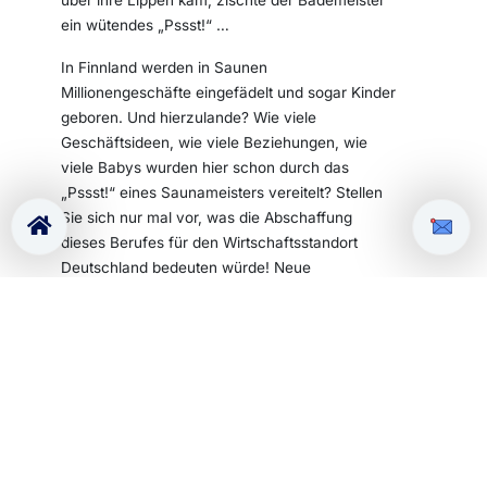
ein wütendes „Pssst!“ …
In Finnland werden in Saunen
Millionengeschäfte eingefädelt und sogar Kinder
geboren. Und hierzulande? Wie viele
Geschäftsideen, wie viele Beziehungen, wie
viele Babys wurden hier schon durch das
„Pssst!“ eines Saunameisters vereitelt? Stellen
Sie sich nur mal vor, was die Abschaffung
dieses Berufes für den Wirtschaftsstandort
Deutschland bedeuten würde! Neue
revolutionäre Geschäftsideen! Viele glückliche
Beziehungen, die es ansonsten nicht gegeben
hätte! Babys in Hülle und Fülle! Die Rente auf
Jahrzehnte gesichert!
Aber nein! Der Wärter in der Sauna erstickt mit
seinem aggressiven „Pssst!“ jede
Kommunikation im Keim. Vermutlich ist das seine
Auffassung von Badehygiene. Dabei trägt er