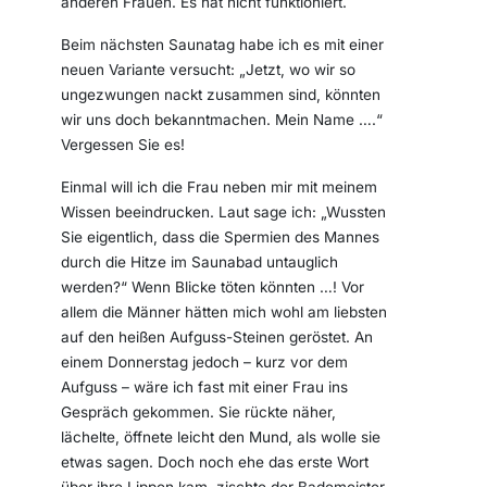
anderen Frauen. Es hat nicht funktioniert.
Beim nächsten Saunatag habe ich es mit einer
neuen Variante versucht: „Jetzt, wo wir so
ungezwungen nackt zusammen sind, könnten
wir uns doch bekanntmachen. Mein Name ….“
Vergessen Sie es!
Einmal will ich die Frau neben mir mit meinem
Wissen beeindrucken. Laut sage ich: „Wussten
Sie eigentlich, dass die Spermien des Mannes
durch die Hitze im Saunabad untauglich
werden?“ Wenn Blicke töten könnten …! Vor
allem die Männer hätten mich wohl am liebsten
auf den heißen Aufguss-Steinen geröstet. An
einem Donnerstag jedoch – kurz vor dem
Aufguss – wäre ich fast mit einer Frau ins
Gespräch gekommen. Sie rückte näher,
lächelte, öffnete leicht den Mund, als wolle sie
etwas sagen. Doch noch ehe das erste Wort
über ihre Lippen kam, zischte der Bademeister