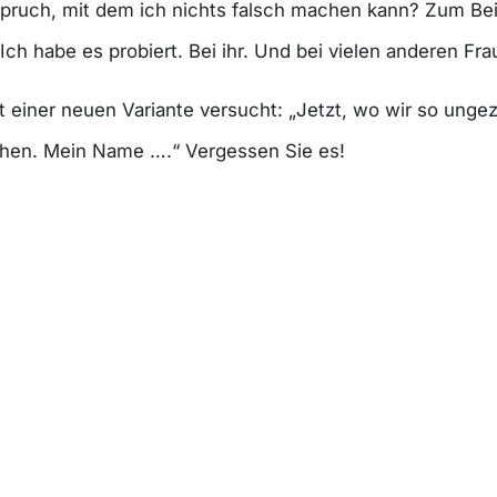
 Spruch, mit dem ich nichts falsch machen kann? Zum Beis
ch habe es probiert. Bei ihr. Und bei vielen anderen Frau
t einer neuen Variante versucht: „Jetzt, wo wir so u
hen. Mein Name ….“ Vergessen Sie es!
meinem Wissen beeindrucken. Laut sage ich: „Wussten Sie
m Saunabad untauglich werden?“ Wenn Blicke töten kön
heißen Aufguss-Steinen geröstet. An einem Donnerstag 
äch gekommen. Sie rückte näher, lächelte, öffnete leicht
ort über ihre Lippen kam, zischte der Bademeister ein
geschäfte eingefädelt und sogar Kinder geboren. Und hie
 wie viele Babys wurden hier schon durch das „Pssst!“ e