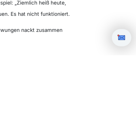
piel: „Ziemlich heiß heute,
en. Es hat nicht funktioniert.
ngezwungen nackt zusammen
 eigentlich, dass die
nten …! Vor allem die Männer
jedoch – kurz vor dem Aufguss
 den Mund, als wolle sie
 wütendes „Pssst!“ …
rzulande? Wie viele
ines Saunameisters vereitelt?