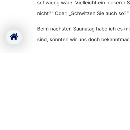
schwierig wäre. Vielleicht ein lockerer
nicht?“ Oder: „Schwitzen Sie auch so?“ I
Beim nächsten Saunatag habe ich es mi
sind, könnten wir uns doch bekanntmac
Einmal will ich die Frau neben mir mit 
Spermien des Mannes durch die Hitze i
hätten mich wohl am liebsten auf den 
– wäre ich fast mit einer Frau ins Gespr
etwas sagen. Doch noch ehe das erste W
In Finnland werden in Saunen Millionen
Geschäftsideen, wie viele Beziehungen,